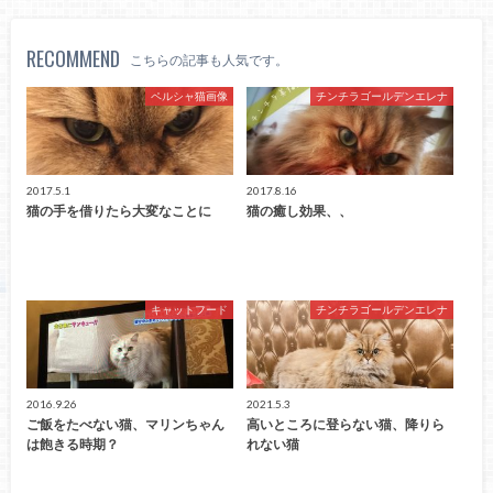
RECOMMEND
こちらの記事も人気です。
ペルシャ猫画像
チンチラゴールデンエレナ
2017.5.1
2017.8.16
猫の手を借りたら大変なことに
猫の癒し効果、、
キャットフード
チンチラゴールデンエレナ
2016.9.26
2021.5.3
ご飯をたべない猫、マリンちゃん
高いところに登らない猫、降りら
は飽きる時期？
れない猫