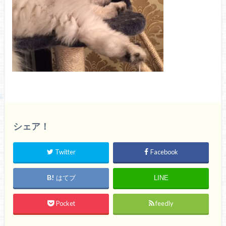
シェア！
Twitter
Facebook
はてブ
LINE
Pocket
feedly