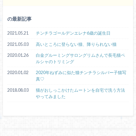
の最新記事
2021.05.21
チンチラゴールデンエレナ6歳の誕生日
2021.05.03
高いところに登らない猫、降りられない猫
2020.01.26
白金グルーミングサロングリムさんで長毛猫ペ
ルシャのトリミング
2020.01.02
2020年ねずみに似た猫チンチラシルバー子猫写
真♡
2018.08.03
猫がおしっこかけたムートンを自宅で洗う方法
やってみました