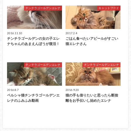
チンチラゴールデンエレナ
キャットフード
2016.11.10
2017.2.4
チンチラゴールデンの女の子エレ
ごはん食べたいアピールがすごい
ナちゃんのあまえんぼうが復活！
猫エレナさん
チンチラゴールデンエレナ
チンチラゴールデンエレナ
2016.8.7
2016.9.20
ペルシャ猫チンチラゴールデンエ
猫の手も借りたいと思ったら断捨
レナのふみふみ動画
離をお手伝いし始めたエレナ