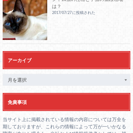
は？
2017/07/27 に投稿された
アーカイブ
免責事項
当サイト上に掲載されている情報の内容については万全を
期しておりますが、これらの情報によって万が一いかなる