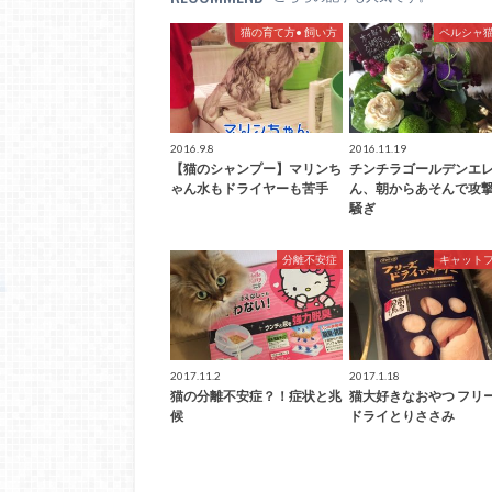
猫の育て方• 飼い方
ペルシャ
2016.9.8
2016.11.19
【猫のシャンプー】マリンち
チンチラゴールデンエ
ゃん水もドライヤーも苦手
ん、朝からあそんで攻
騒ぎ
分離不安症
キャット
2017.11.2
2017.1.18
猫の分離不安症？！症状と兆
猫大好きなおやつ フリ
候
ドライとりささみ