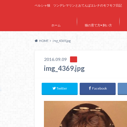
ペルシャ猫 ツンデレマリンとおてんばエレナのモフモフ日記
ホーム
猫の育て方• 飼い方
HOME
img_4369.jpg
サイトマップ
2016.09.09
img_4369.jpg
Twitter
Facebook