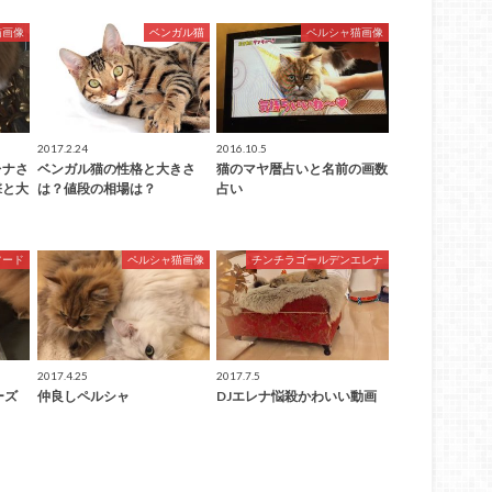
猫画像
ベンガル猫
ペルシャ猫画像
2017.2.24
2016.10.5
レナさ
ベンガル猫の性格と大きさ
猫のマヤ暦占いと名前の画数
撃と大
は？値段の相場は？
占い
フード
ペルシャ猫画像
チンチラゴールデンエレナ
2017.4.25
2017.7.5
ーズ
仲良しペルシャ
DJエレナ悩殺かわいい動画