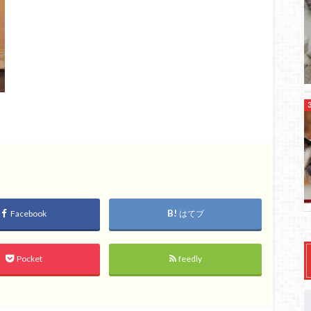
Facebook
はてブ
Pocket
feedly