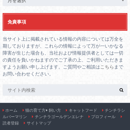
免責事項
当サイト上に掲載されている情報の内容については万全を
期しておりますが、これらの情報によって万が一いかなる
障害が生じた場合も、当社および情報提供者としては一切
の責任を負いかねますのでご了承の上、ご利用いただきま
すようお願い申し上げます。ご質問やご相談は
こちら
まで
お問い合わせください。
ホーム
猫の育て方• 飼い方
キャットフード
チンチラシ
ルバーマリン
チンチラゴールデンエレナ
プロフィール
読者登録
サイトマップ