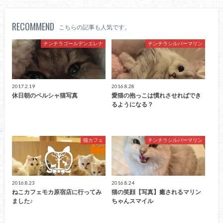
RECOMMEND
こちらの記事も人気です。
チンチラゴールデンエレナ
チンチラシルバーマリン
2017.2.19
2016.8.28
休日朝のペルシャ猫写真
愛猫の抱っこは慣れさせればでき
るようになる？
猫カフェ
チンチラシルバーマリン
2016.8.23
2016.8.24
ねこカフェモカ原宿店に行ってみ
猫の笑顔【写真】癒されるマリン
ました♪
ちゃんスマイル