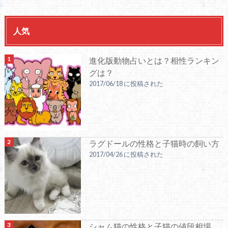
人気
進化版動物占いとは？相性ランキン
グは？
2017/06/18 に投稿された
ラグドールの性格と子猫時の飼い方
2017/04/26 に投稿された
シャム猫の性格と子猫の値段相場