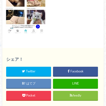
シェア！
Twitter
Facebook
はてブ
LINE
Pocket
feedly