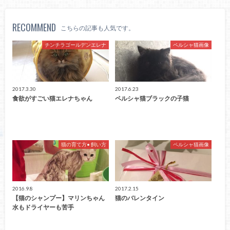
RECOMMEND
こちらの記事も人気です。
チンチラゴールデンエレナ
ペルシャ猫画像
2017.3.30
2017.6.23
食欲がすごい猫エレナちゃん
ペルシャ猫ブラックの子猫
猫の育て方• 飼い方
ペルシャ猫画像
2016.9.8
2017.2.15
【猫のシャンプー】マリンちゃん
猫のバレンタイン
水もドライヤーも苦手