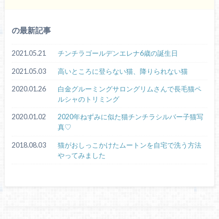
の最新記事
2021.05.21
チンチラゴールデンエレナ6歳の誕生日
2021.05.03
高いところに登らない猫、降りられない猫
2020.01.26
白金グルーミングサロングリムさんで長毛猫ペ
ルシャのトリミング
2020.01.02
2020年ねずみに似た猫チンチラシルバー子猫写
真♡
2018.08.03
猫がおしっこかけたムートンを自宅で洗う方法
やってみました