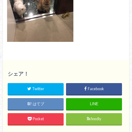
シェア！
Twitter
Facebook
はてブ
LINE
Pocket
feedly