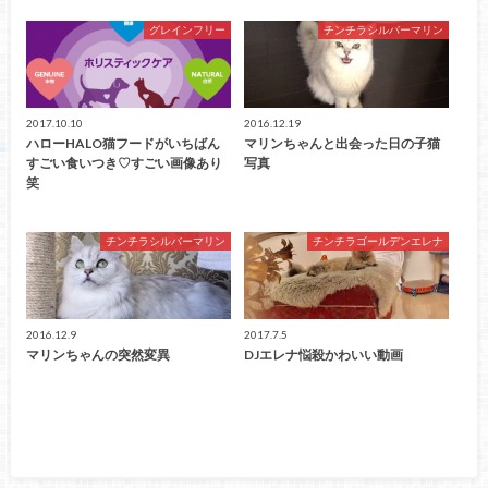
グレインフリー
チンチラシルバーマリン
2017.10.10
2016.12.19
ハローHALO猫フードがいちばん
マリンちゃんと出会った日の子猫
すごい食いつき♡すごい画像あり
写真
笑
チンチラシルバーマリン
チンチラゴールデンエレナ
2016.12.9
2017.7.5
マリンちゃんの突然変異
DJエレナ悩殺かわいい動画