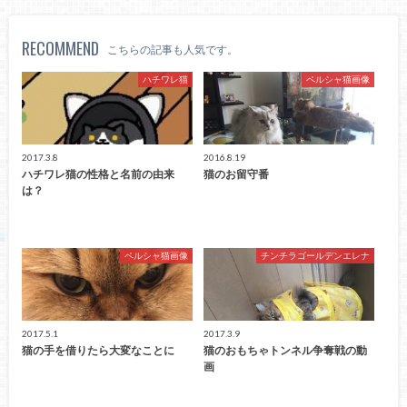
RECOMMEND
こちらの記事も人気です。
ハチワレ猫
ペルシャ猫画像
2017.3.8
2016.8.19
ハチワレ猫の性格と名前の由来
猫のお留守番
は？
ペルシャ猫画像
チンチラゴールデンエレナ
2017.5.1
2017.3.9
猫の手を借りたら大変なことに
猫のおもちゃトンネル争奪戦の動
画