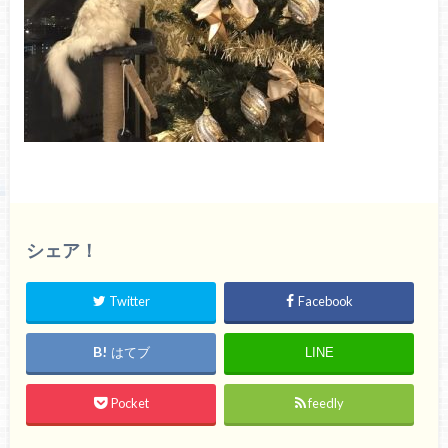
シェア！
Twitter
Facebook
はてブ
LINE
Pocket
feedly