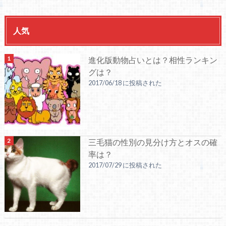
人気
進化版動物占いとは？相性ランキン
グは？
2017/06/18 に投稿された
三毛猫の性別の見分け方とオスの確
率は？
2017/07/29 に投稿された