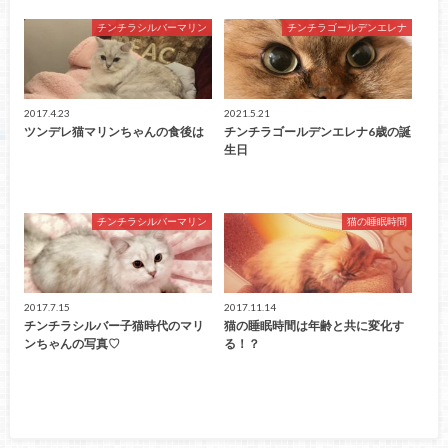
チンチラシルバーマリン
チンチラゴールデンエレナ
2017.4.23
2021.5.21
ツンデレ猫マリンちゃんの食後は
チンチラゴールデンエレナ6歳の誕
生日
チンチラシルバーマリン
猫の睡眠時間
2017.7.15
2017.11.14
チンチラシルバー子猫時代のマリ
猫の睡眠時間は年齢と共に変化す
ンちゃんの写真♡
る！？