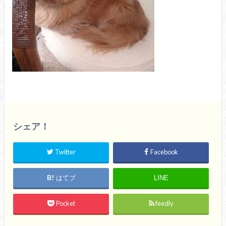
シェア！
Twitter
Facebook
はてブ
LINE
Pocket
feedly