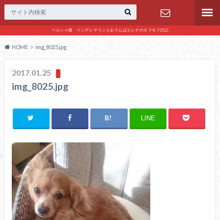
ペルシャ猫 ツンデレマリンとおてんばエレナのモフモフ日記
お問い合わ
HOME
img_8025.jpg
せ
2017.01.25
img_8025.jpg
LINE