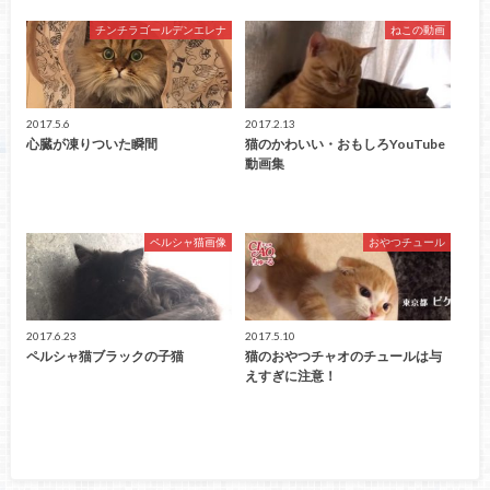
チンチラゴールデンエレナ
ねこの動画
2017.5.6
2017.2.13
心臓が凍りついた瞬間
猫のかわいい・おもしろYouTube
動画集
ペルシャ猫画像
おやつチュール
2017.6.23
2017.5.10
ペルシャ猫ブラックの子猫
猫のおやつチャオのチュールは与
えすぎに注意！