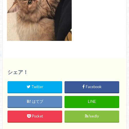
シェア！
Twitter
Facebook
はてブ
LINE
Pocket
feedly