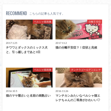
RECOMMEND
こちらの記事も人気です。
ペルシャ猫画像
分離不安症
2017.1.25
2017.11.2
チワワとダックスのミックス犬
猫の分離不安症？！症状と兆候
と、引っ越しまであと3日
ペルシャ猫画像
チンチラゴールデンエレナ
2016.10.5
2016.11.26
猫のマヤ暦占いと名前の画数占い
マンチカンみたいなペルシャ猫エ
レナちゃんの二等身がかわいい♡