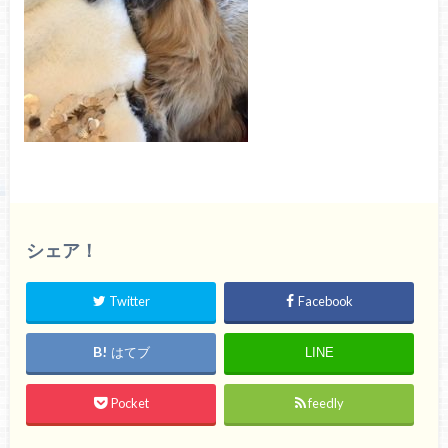
シェア！
Twitter
Facebook
はてブ
LINE
Pocket
feedly