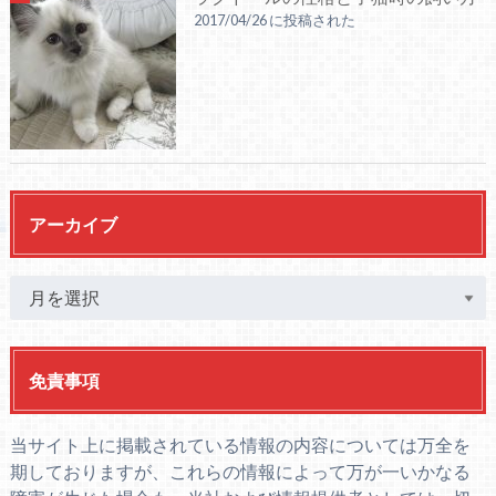
2017/04/26 に投稿された
アーカイブ
免責事項
当サイト上に掲載されている情報の内容については万全を
期しておりますが、これらの情報によって万が一いかなる