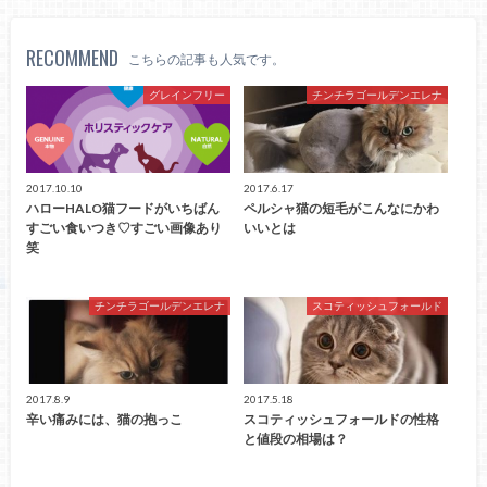
RECOMMEND
こちらの記事も人気です。
グレインフリー
チンチラゴールデンエレナ
2017.10.10
2017.6.17
ハローHALO猫フードがいちばん
ペルシャ猫の短毛がこんなにかわ
すごい食いつき♡すごい画像あり
いいとは
笑
チンチラゴールデンエレナ
スコティッシュフォールド
2017.8.9
2017.5.18
辛い痛みには、猫の抱っこ
スコティッシュフォールドの性格
と値段の相場は？