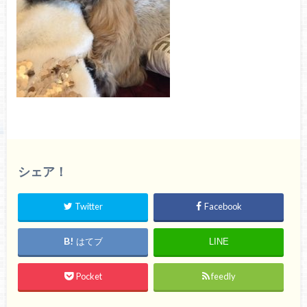
シェア！
Twitter
Facebook
はてブ
LINE
Pocket
feedly