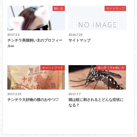
飼い主
サイトマップ
2017.3.3
2016.7.23
チンチラ美猫飼い主のプロフィー
サイトマップ
ルw
キャットフード
猫の育て方• 飼い方
2017.2.25
2017.7.7
チンチラ大好物の猫のおやつ♡
猫は蚊に刺されるとどんな症状に
なる？