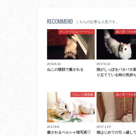
RECOMMEND
こちらの記事も人気です。
チンチラシルバーマリン
猫の育て方• 
2016.8.26
2017.8.22
ねこの寝顔で癒される
猫がしっぽをパタパタ
り立てている時の気持
ペルシャ猫画像
猫の育て方• 
2017.8.8
2017.1.29
癒されるペルシャ猫写真♡
猫はじめての引っ越し