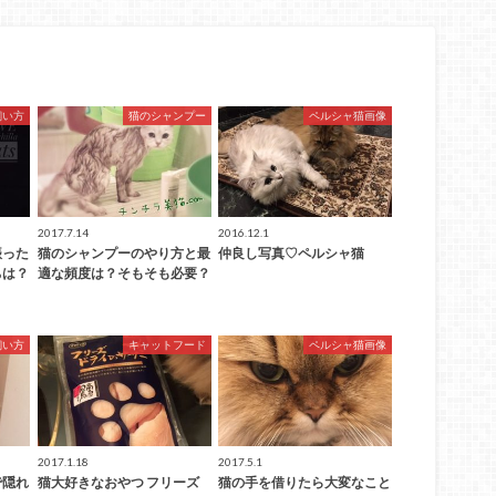
飼い方
猫のシャンプー
ペルシャ猫画像
2017.7.14
2016.12.1
振った
猫のシャンプーのやり方と最
仲良し写真♡ペルシャ猫
ちは？
適な頻度は？そもそも必要？
飼い方
キャットフード
ペルシャ猫画像
2017.1.18
2017.5.1
で隠れ
猫大好きなおやつ フリーズ
猫の手を借りたら大変なこと