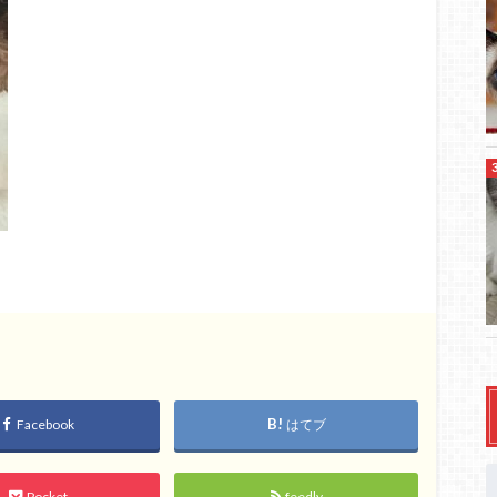
Facebook
はてブ
Pocket
feedly