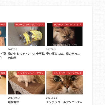
フード
チンチラゴールデンエレナ
チンチラゴールデンエレナ
2017.3.9
2017.8.9
ライ鶏
猫のおもちゃトンネル争奪戦
辛い痛みには、猫の抱っこ
♪
の動画
猫画像
チンチラシルバーマリン
チンチラゴールデンエレナ
2017.10.14
2021.5.21
断捨離中
チンチラゴールデンエレナ6