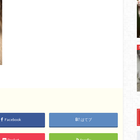
Facebook
はてブ
Pocket
feedly