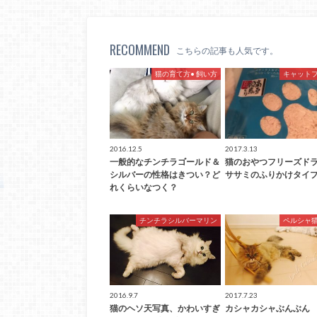
RECOMMEND
こちらの記事も人気です。
猫の育て方• 飼い方
キャット
2016.12.5
2017.3.13
一般的なチンチラゴールド＆
猫のおやつフリーズド
シルバーの性格はきつい？ど
ササミのふりかけタイプ
れくらいなつく？
チンチラシルバーマリン
ペルシャ
2016.9.7
2017.7.23
猫のヘソ天写真、かわいすぎ
カシャカシャぶんぶん