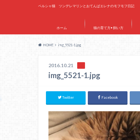
ペルシャ猫 ツンデレマリンとおてんばエレナのモフモフ日記
ホーム
猫の育て方• 飼い方
HOME
img_5521-1.jpg
サイトマップ
2016.10.21
img_5521-1.jpg
Twitter
Facebook