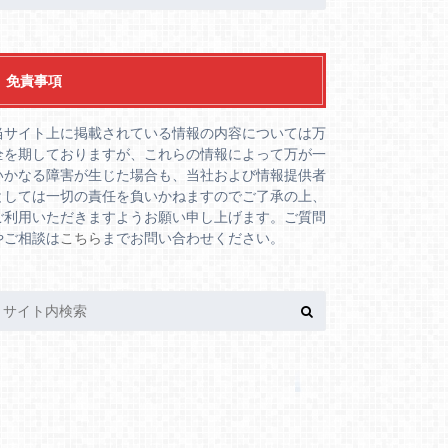
免責事項
当サイト上に掲載されている情報の内容については万
全を期しておりますが、これらの情報によって万が一
いかなる障害が生じた場合も、当社および情報提供者
としては一切の責任を負いかねますのでご了承の上、
ご利用いただきますようお願い申し上げます。ご質問
やご相談は
こちら
までお問い合わせください。