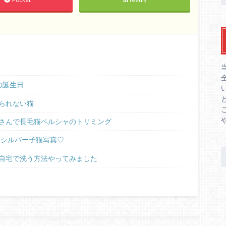
の誕生日
られない猫
さんで長毛猫ペルシャのトリミング
ラシルバー子猫写真♡
自宅で洗う方法やってみました