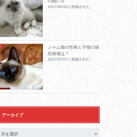
の飼い方
2017/04/26 に投稿された
シャム猫の性格と子猫の値
段相場は？
2017/07/27 に投稿された
アーカイブ