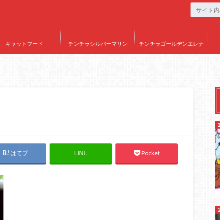
キャットフード
チンチラシルバーマリン
チンチラゴールデンエレナ
はてブ
Pocket
LINE