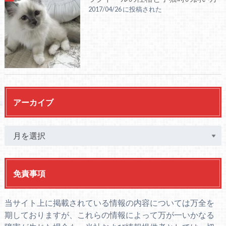
2017/04/26 に投稿された
アーカイブ
免責事項
当サイト上に掲載されている情報の内容については万全を
期しておりますが、これらの情報によって万が一いかなる