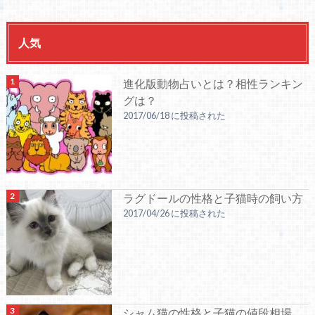
人気
進化版動物占いとは？相性ランキン
グは？
2017/06/18 に投稿された
ラグドールの性格と子猫時の飼い方
2017/04/26 に投稿された
シャム猫の性格と子猫の値段相場