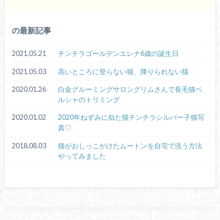
の最新記事
2021.05.21
チンチラゴールデンエレナ6歳の誕生日
2021.05.03
高いところに登らない猫、降りられない猫
2020.01.26
白金グルーミングサロングリムさんで長毛猫ペ
ルシャのトリミング
2020.01.02
2020年ねずみに似た猫チンチラシルバー子猫写
真♡
2018.08.03
猫がおしっこかけたムートンを自宅で洗う方法
やってみました