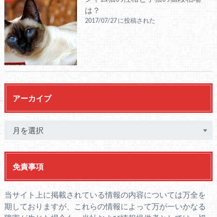
は？
2017/07/27 に投稿された
アーカイブ
免責事項
当サイト上に掲載されている情報の内容については万全を
期しておりますが、これらの情報によって万が一いかなる