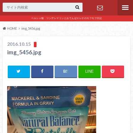
ペルシャ猫 ツンデレマリンとおてんばエレナのモフモフ日記
お問い合わ
HOME
img_5456.jpg
せ
2016.10.15
img_5456.jpg
LINE