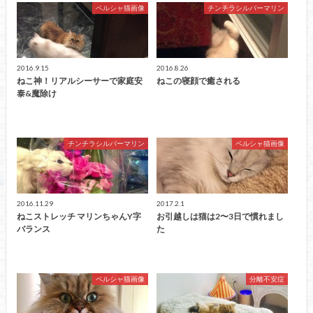
ペルシャ猫画像
チンチラシルバーマリン
2016.9.15
2016.8.26
ねこ神！リアルシーサーで家庭安
ねこの寝顔で癒される
泰&魔除け
チンチラシルバーマリン
ペルシャ猫画像
2016.11.29
2017.2.1
ねこストレッチ マリンちゃんY字
お引越しは猫は2〜3日で慣れまし
バランス
た
ペルシャ猫画像
分離不安症