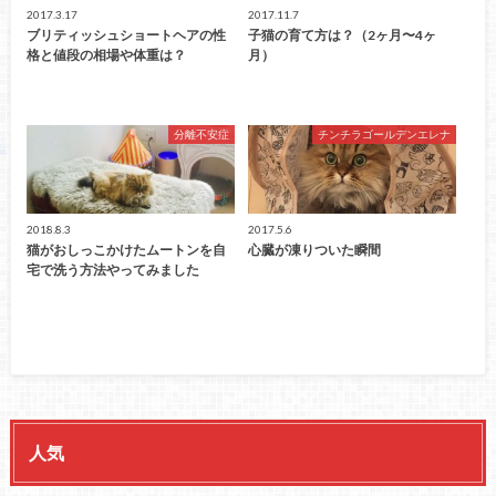
2017.3.17
2017.11.7
ブリティッシュショートヘアの性
子猫の育て方は？（2ヶ月〜4ヶ
格と値段の相場や体重は？
月）
分離不安症
チンチラゴールデンエレナ
2018.8.3
2017.5.6
猫がおしっこかけたムートンを自
心臓が凍りついた瞬間
宅で洗う方法やってみました
人気