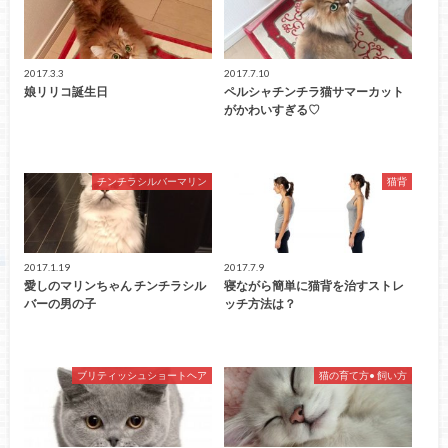
2017.3.3
2017.7.10
娘リリコ誕生日
ペルシャチンチラ猫サマーカット
がかわいすぎる♡
チンチラシルバーマリン
猫背
2017.1.19
2017.7.9
愛しのマリンちゃん チンチラシル
寝ながら簡単に猫背を治すストレ
バーの男の子
ッチ方法は？
ブリティッシュショートヘア
猫の育て方• 飼い方