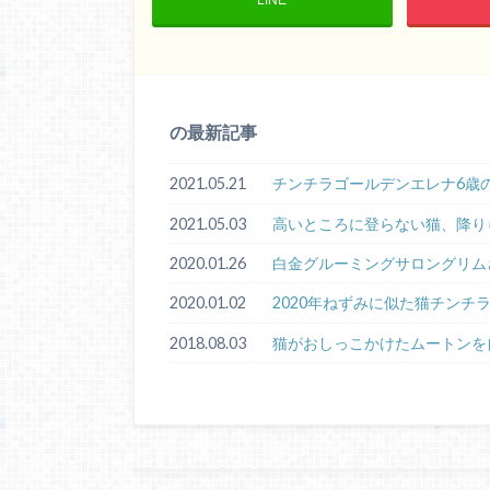
の最新記事
2021.05.21
チンチラゴールデンエレナ6歳
2021.05.03
高いところに登らない猫、降り
2020.01.26
白金グルーミングサロングリム
2020.01.02
2020年ねずみに似た猫チンチ
2018.08.03
猫がおしっこかけたムートンを