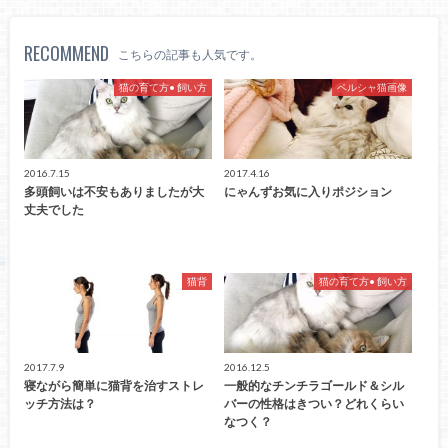
RECOMMEND
こちらの記事も人気です。
猫の育て方• 飼い方
ペルシャ猫画像
2016.7.15
2017.4.16
多頭飼いは不安もありましたが大
にゃんずお気に入りポジション
丈夫でした
猫背
猫の育て方• 飼い方
2017.7.9
2016.12.5
寝ながら簡単に猫背を治すストレ
一般的なチンチラゴールド＆シル
ッチ方法は？
バーの性格はきつい？どれくらい
なつく？