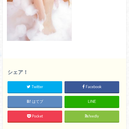
シェア！
Twitter
Facebook
はてブ
LINE
Pocket
feedly