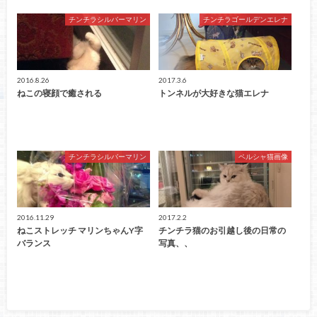
チンチラシルバーマリン
チンチラゴールデンエレナ
2016.8.26
2017.3.6
ねこの寝顔で癒される
トンネルが大好きな猫エレナ
チンチラシルバーマリン
ペルシャ猫画像
2016.11.29
2017.2.2
ねこストレッチ マリンちゃんY字
チンチラ猫のお引越し後の日常の
バランス
写真、、