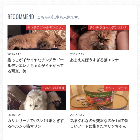
RECOMMEND
こちらの記事も人気です。
チンチラゴールデンエレナ
チンチラゴールデンエレナ
2016.11.1
2017.7.17
抱っこがイヤイヤなチンチラゴー
あまえんぼうすぎる猫エレナ
ルデンエレナちゃんがイヤがって
る写真、笑
ペルシャ猫画像
キャットフード
2016.8.21
2016.10.9
カリカリーナでバリバリ爪とぎす
気まぐれなのか贅沢なのか1日で新
るペルシャ猫マリン
しいフードに飽きたマリンちゃん