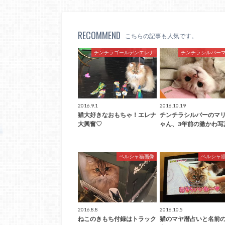
RECOMMEND
こちらの記事も人気です。
チンチラゴールデンエレナ
チンチラシルバー
2016.9.1
2016.10.19
猫大好きなおもちゃ！エレナ
チンチラシルバーのマ
大興奮♡
ゃん、3年前の激かわ写
ペルシャ猫画像
ペルシャ
2016.8.8
2016.10.5
ねこのきもち付録はトラック
猫のマヤ暦占いと名前