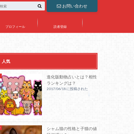
お問い合わせ
プロフィール
読者登録
人気
進化版動物占いとは？相性
ランキングは？
2017/06/18 に投稿された
シャム猫の性格と子猫の値