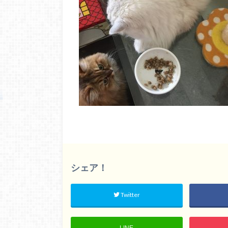
シェア！
Twitter
LINE