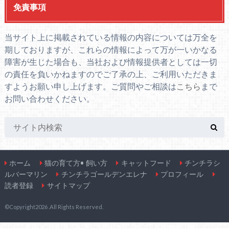
免責事項
当サイト上に掲載されている情報の内容については万全を
期しておりますが、これらの情報によって万が一いかなる
障害が生じた場合も、当社および情報提供者としては一切
の責任を負いかねますのでご了承の上、ご利用いただきま
すようお願い申し上げます。ご質問やご相談は
こちら
まで
お問い合わせください。
ホーム
猫の育て方• 飼い方
キャットフード
チンチラシ
ルバーマリン
チンチラゴールデンエレナ
プロフィール
読者登録
サイトマップ
©Copyright2026
.All Rights Reserved.