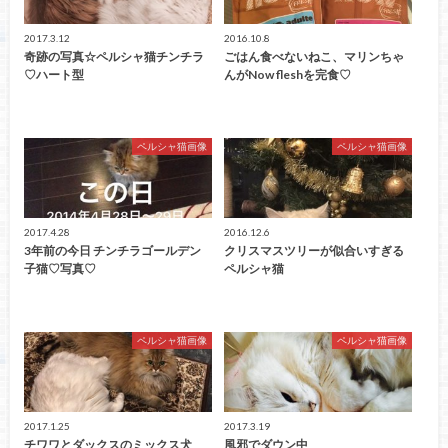
2017.3.12
2016.10.8
奇跡の写真☆ペルシャ猫チンチラ
ごはん食べないねこ、マリンちゃ
♡ハート型
んがNow fleshを完食♡
ペルシャ猫画像
ペルシャ猫画像
2017.4.28
2016.12.6
3年前の今日 チンチラゴールデン
クリスマスツリーが似合いすぎる
子猫♡写真♡
ペルシャ猫
ペルシャ猫画像
ペルシャ猫画像
2017.1.25
2017.3.19
チワワとダックスのミックス犬
風邪でダウン中