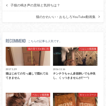
子猫の鳴き声の意味と気持ちは？
猫のかわいい・おもしろYouTube動画集
RECOMMEND
こちらの記事も人気です。
猫の育て方• 飼い方
ペルシャ猫画像
2017.1.29
2016.11.16
猫はじめての引っ越しで隠れて出
チンチラちゃん多頭飼いでも仲良
てきません
し、くっつきませんが(*^^*)
ペルシャ猫画像
キャットフード