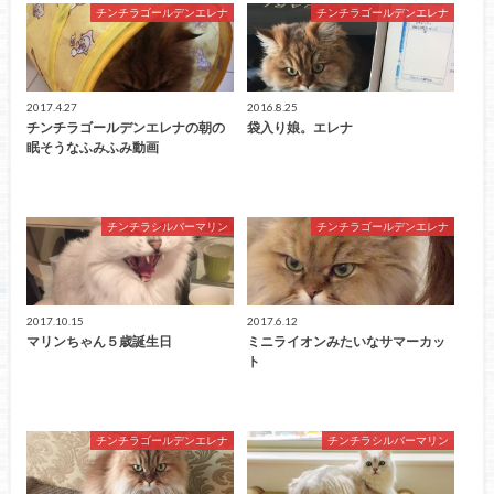
チンチラゴールデンエレナ
チンチラゴールデンエレナ
2017.4.27
2016.8.25
チンチラゴールデンエレナの朝の
袋入り娘。エレナ
眠そうなふみふみ動画
チンチラシルバーマリン
チンチラゴールデンエレナ
2017.10.15
2017.6.12
マリンちゃん５歳誕生日
ミニライオンみたいなサマーカッ
ト
チンチラゴールデンエレナ
チンチラシルバーマリン