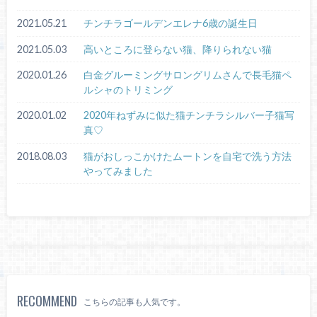
2021.05.21
チンチラゴールデンエレナ6歳の誕生日
2021.05.03
高いところに登らない猫、降りられない猫
2020.01.26
白金グルーミングサロングリムさんで長毛猫ペ
ルシャのトリミング
2020.01.02
2020年ねずみに似た猫チンチラシルバー子猫写
真♡
2018.08.03
猫がおしっこかけたムートンを自宅で洗う方法
やってみました
RECOMMEND
こちらの記事も人気です。