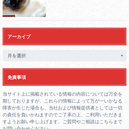
アーカイブ
免責事項
当サイト上に掲載されている情報の内容については万全を
期しておりますが、これらの情報によって万が一いかなる
障害が生じた場合も、当社および情報提供者としては一切
の責任を負いかねますのでご了承の上、ご利用いただきま
すようお願い申し上げます。ご質問やご相談は
こちら
まで
お問い合わせください。