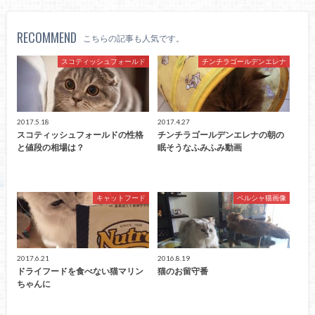
RECOMMEND
こちらの記事も人気です。
スコティッシュフォールド
チンチラゴールデンエレナ
2017.5.18
2017.4.27
スコティッシュフォールドの性格
チンチラゴールデンエレナの朝の
と値段の相場は？
眠そうなふみふみ動画
キャットフード
ペルシャ猫画像
2017.6.21
2016.8.19
ドライフードを食べない猫マリン
猫のお留守番
ちゃんに