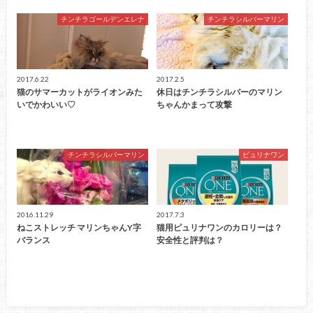
チンチラゴールデンエレナ
チンチラシルバーマリン
2017.6.22
2017.2.5
猫のサマーカットがライオンみた
休日はチンチラシルバーのマリン
いでかわいい♡
ちゃんかまって攻撃
チンチラシルバーマリン
ピュリナワン
2016.11.29
2017.7.3
ねこストレッチ マリンちゃんY字
猫用ピュリナワンのカロリーは？
バランス
安全性と評判は？