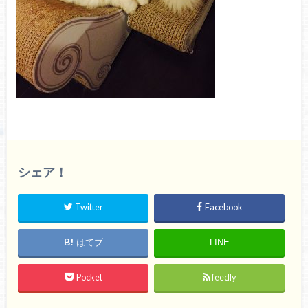
シェア！
Twitter
Facebook
はてブ
LINE
Pocket
feedly