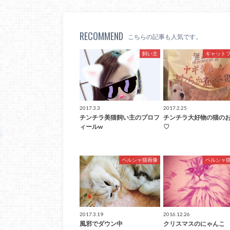
RECOMMEND
こちらの記事も人気です。
飼い主
キャット
2017.3.3
2017.2.25
チンチラ美猫飼い主のプロフ
チンチラ大好物の猫の
ィールw
♡
ペルシャ猫画像
ペルシャ
2017.3.19
2016.12.26
風邪でダウン中
クリスマスのにゃんこ