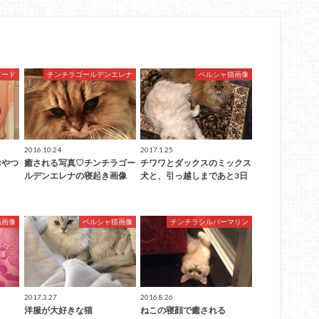
フード
チンチラゴールデンエレナ
ペルシャ猫画像
2016.10.24
2017.1.25
おやつ
癒される写真♡チンチラゴー
チワワとダックスのミックス
ルデンエレナの寝起き画像
犬と、引っ越しまであと3日
猫画像
ペルシャ猫画像
チンチラシルバーマリン
2017.3.27
2016.8.26
洋服が大好きな猫
ねこの寝顔で癒される