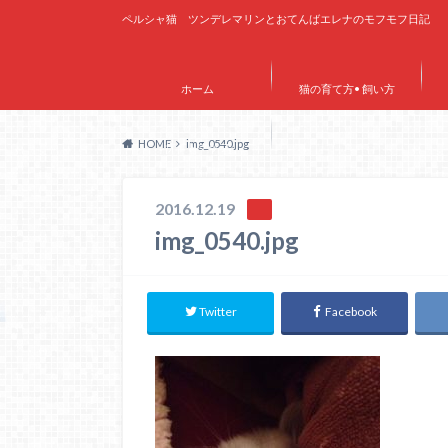
ペルシャ猫 ツンデレマリンとおてんばエレナのモフモフ日記
ホーム
猫の育て方• 飼い方
HOME
img_0540.jpg
サイトマップ
2016.12.19
img_0540.jpg
Twitter
Facebook