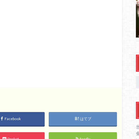
Facebook
はてブ
Pocket
feedly