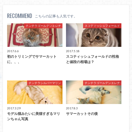
RECOMMEND
こちらの記事も人気です。
チンチラゴールデンエレナ
スコティッシュフォールド
2017.6.6
2017.5.18
初のトリミングでサマーカット
スコティッシュフォールドの性格
に、、、
と値段の相場は？
チンチラシルバーマリン
チンチラゴールデンエレナ
2017.3.29
2017.8.3
モデル猫みたいに美猫すぎるマリ
サマーカットその後
ンちゃん写真