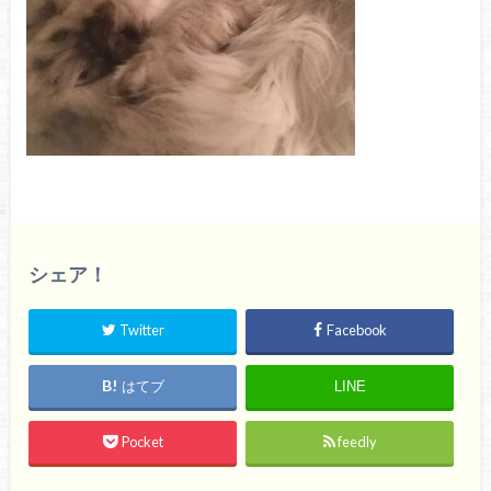
シェア！
Twitter
Facebook
はてブ
LINE
Pocket
feedly