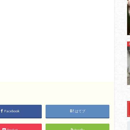
Facebook
はてブ
Pocket
feedly