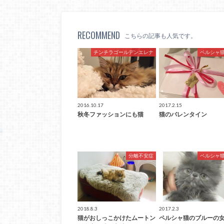
RECOMMEND
こちらの記事も人気です。
チンチラゴールデンエレナ
ペルシャ
2016.10.17
2017.2.15
秋冬ファッションにも猫
猫のバレンタイン
分離不安症
ペルシャ
2018.8.3
2017.2.3
猫がおしっこかけたムートン
ペルシャ猫のブルーの