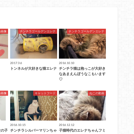
猫画像
チンチラゴールデンエレナ
チンチラゴールデンエレナ
2017.3.6
2016.10.10
トンネルが大好きな猫エレナ
チンチラ猫は抱っこが大好き
なあまえんぼうなこもいます
♡
猫画像
キャットフード
ねこの動画
2016.10.15
2016.12.12
女の子
チンチラシルバーマリンちゃ
子猫時代のエレナちゃんフミ