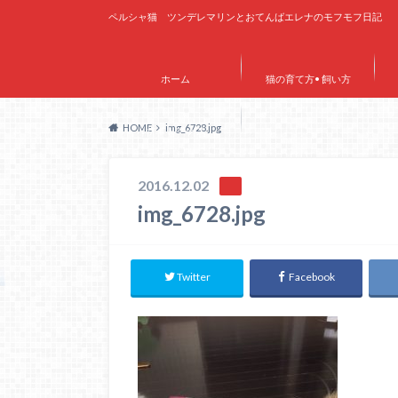
ペルシャ猫 ツンデレマリンとおてんばエレナのモフモフ日記
ホーム
猫の育て方• 飼い方
HOME
img_6728.jpg
サイトマップ
2016.12.02
img_6728.jpg
Twitter
Facebook