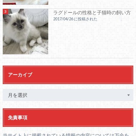
ラグドールの性格と子猫時の飼い方
2017/04/26 に投稿された
アーカイブ
免責事項
当サイト上に掲載されている情報の内容については万全を