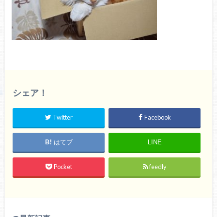
シェア！
Twitter
Facebook
はてブ
LINE
Pocket
feedly