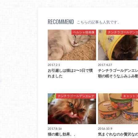
RECOMMEND
こちらの記事も人気です。
ペルシャ猫画像
チンチラゴールデン
2017.2.1
2017.4.27
お引越しは猫は2〜3日で慣
チンチラゴールデンエ
れました
朝の眠そうなふみふみ
チンチラゴールデンエレナ
キャット
2017.8.16
2016.10.9
猫の癒し効果、、
気まぐれなのか贅沢なの