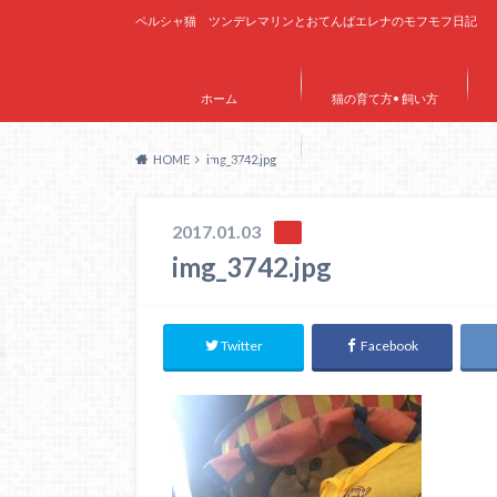
ペルシャ猫 ツンデレマリンとおてんばエレナのモフモフ日記
ホーム
猫の育て方• 飼い方
HOME
img_3742.jpg
サイトマップ
2017.01.03
img_3742.jpg
Twitter
Facebook