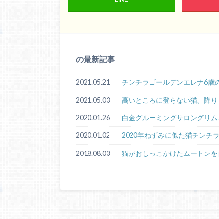
の最新記事
2021.05.21
チンチラゴールデンエレナ6歳
2021.05.03
高いところに登らない猫、降り
2020.01.26
白金グルーミングサロングリム
2020.01.02
2020年ねずみに似た猫チンチ
2018.08.03
猫がおしっこかけたムートンを