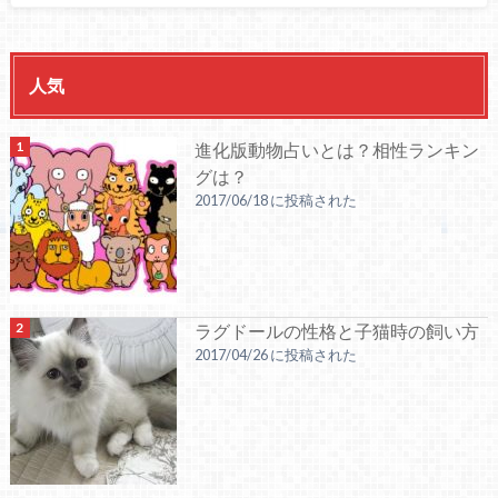
人気
進化版動物占いとは？相性ランキン
グは？
2017/06/18 に投稿された
ラグドールの性格と子猫時の飼い方
2017/04/26 に投稿された