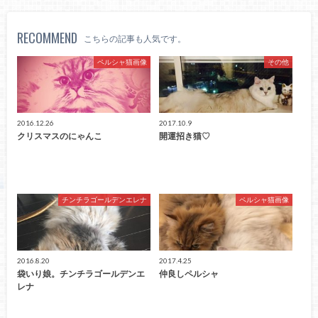
RECOMMEND
こちらの記事も人気です。
ペルシャ猫画像
その他
2016.12.26
2017.10.9
クリスマスのにゃんこ
開運招き猫♡
チンチラゴールデンエレナ
ペルシャ猫画像
2016.8.20
2017.4.25
袋いり娘。チンチラゴールデンエ
仲良しペルシャ
レナ