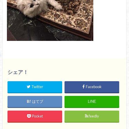
シェア！
Twitter
Facebook
はてブ
LINE
Pocket
feedly