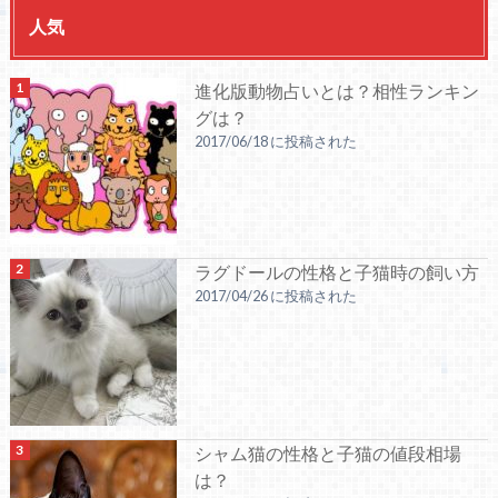
人気
進化版動物占いとは？相性ランキン
グは？
2017/06/18 に投稿された
ラグドールの性格と子猫時の飼い方
2017/04/26 に投稿された
シャム猫の性格と子猫の値段相場
は？