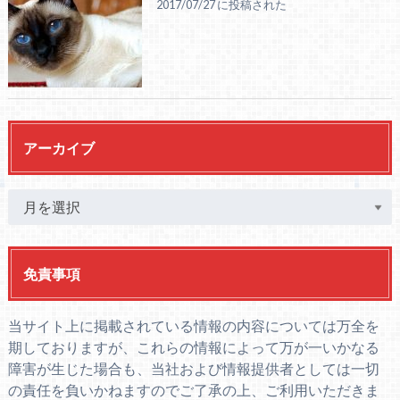
2017/07/27 に投稿された
アーカイブ
免責事項
当サイト上に掲載されている情報の内容については万全を
期しておりますが、これらの情報によって万が一いかなる
障害が生じた場合も、当社および情報提供者としては一切
の責任を負いかねますのでご了承の上、ご利用いただきま