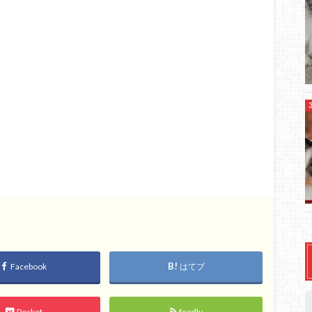
Facebook
はてブ
Pocket
feedly