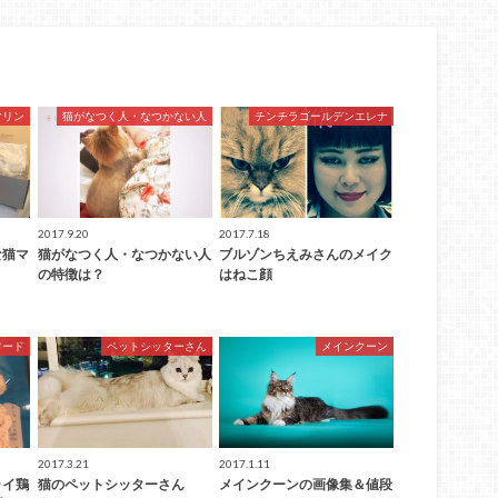
マリン
猫がなつく人・なつかない人
チンチラゴールデンエレナ
2017.9.20
2017.7.18
な猫マ
猫がなつく人・なつかない人
ブルゾンちえみさんのメイク
の特徴は？
はねこ顔
フード
ペットシッターさん
メインクーン
2017.3.21
2017.1.11
ライ鶏
猫のペットシッターさん
メインクーンの画像集＆値段