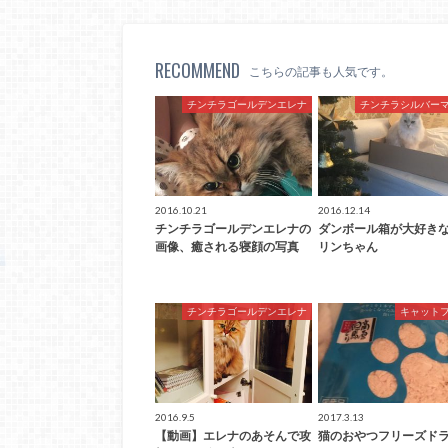
RECOMMEND
こちらの記事も人気です。
チンチラゴールデンエレナ
チンチラシルバー
2016.10.21
2016.12.14
チンチラゴールデンエレナの
ダンボール箱が大好き
画像、癒される寝顔の写真
リンちゃん
チンチラゴールデンエレナ
キャット
2016.9.5
2017.3.13
【動画】エレナのあそんで攻
猫のおやつフリーズド