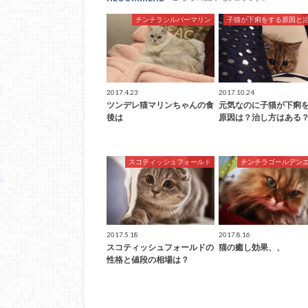
チンチラシルバーマリン
子猫が下痢をする原因と
2017.4.23
2017.10.24
ツンデレ猫マリンちゃんの食
元気なのに子猫が下痢
後は
原因は？治し方はある
スコティッシュフォールド
チンチラゴールデン
2017.5.18
2017.8.16
スコティッシュフォールドの
猫の癒し効果、、
性格と値段の相場は？