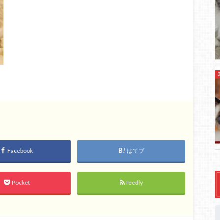
Facebook
はてブ
Pocket
feedly