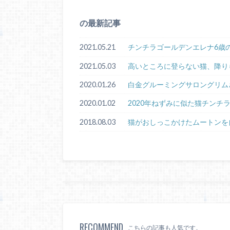
の最新記事
2021.05.21
チンチラゴールデンエレナ6歳
2021.05.03
高いところに登らない猫、降り
2020.01.26
白金グルーミングサロングリム
2020.01.02
2020年ねずみに似た猫チンチ
2018.08.03
猫がおしっこかけたムートンを
RECOMMEND
こちらの記事も人気です。