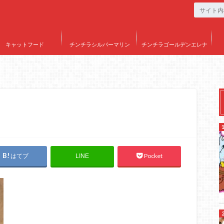
キャットフード
チンチラシルバーマリン
チンチラゴールデンエレナ
はてブ
Pocket
LINE