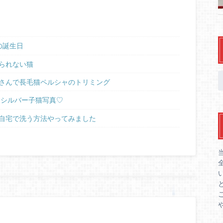
の誕生日
られない猫
さんで長毛猫ペルシャのトリミング
ラシルバー子猫写真♡
自宅で洗う方法やってみました