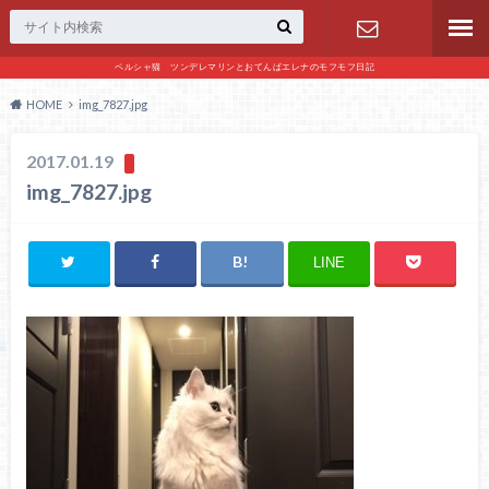
ペルシャ猫 ツンデレマリンとおてんばエレナのモフモフ日記
お問い合わ
HOME
img_7827.jpg
せ
2017.01.19
img_7827.jpg
LINE