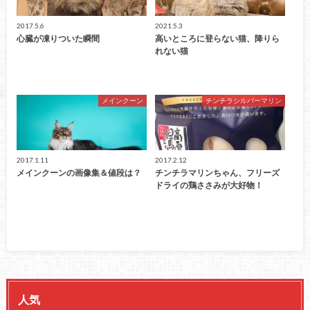
2017.5.6
2021.5.3
心臓が凍りついた瞬間
高いところに登らない猫、降りら
れない猫
メインクーン
チンチラシルバーマリン
2017.1.11
2017.2.12
メインクーンの画像集＆値段は？
チンチラマリンちゃん、フリーズ
ドライの鶏ささみが大好物！
人気