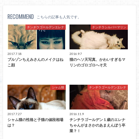
RECOMMEND
こちらの記事も人気です。
チンチラゴールデンエレナ
チンチラシルバーマリン
2017.7.18
2016.9.7
ブルゾンちえみさんのメイクはね
猫のヘソ天写真、かわいすぎるマ
こ顔
リンのゴロゴロへそ天
シャム猫
チンチラゴールデンエレナ
2017.7.27
2016.11.9
シャム猫の性格と子猫の値段相場
チンチラゴールデン１歳のエレナ
は？
ちゃんがまさかのあまえんぼう卒
業？！