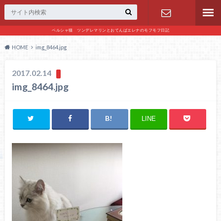
ペルシャ猫 ツンデレマリンとおてんばエレナのモフモフ日記
お問い合わ
HOME
img_8464.jpg
せ
2017.02.14
img_8464.jpg
LINE