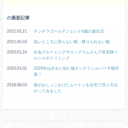
の最新記事
2021.05.21
チンチラゴールデンエレナ6歳の誕生日
2021.05.03
高いところに登らない猫、降りられない猫
2020.01.26
白金グルーミングサロングリムさんで長毛猫ペ
ルシャのトリミング
2020.01.02
2020年ねずみに似た猫チンチラシルバー子猫写
真♡
2018.08.03
猫がおしっこかけたムートンを自宅で洗う方法
やってみました