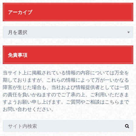
アーカイブ
免責事項
当サイト上に掲載されている情報の内容については万全を
期しておりますが、これらの情報によって万が一いかなる
障害が生じた場合も、当社および情報提供者としては一切
の責任を負いかねますのでご了承の上、ご利用いただきま
すようお願い申し上げます。ご質問やご相談は
こちら
まで
お問い合わせください。