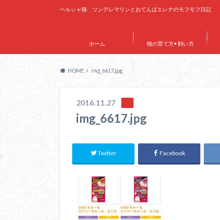
ペルシャ猫 ツンデレマリンとおてんばエレナのモフモフ日記
ホーム
猫の育て方• 飼い方
HOME
img_6617.jpg
サイトマップ
2016.11.27
img_6617.jpg
Twitter
Facebook