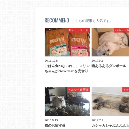
RECOMMEND
こちらの記事も人気です。
キャットフード
ペルシャ
2016.10.8
2017.5.2
ごはん食べないねこ、マリン
猫あるあるダンボール
ちゃんがNow fleshを完食♡
ペルシャ猫画像
お
2016.8.19
2017.7.1
猫のお留守番
カシャカシャぶんぶん