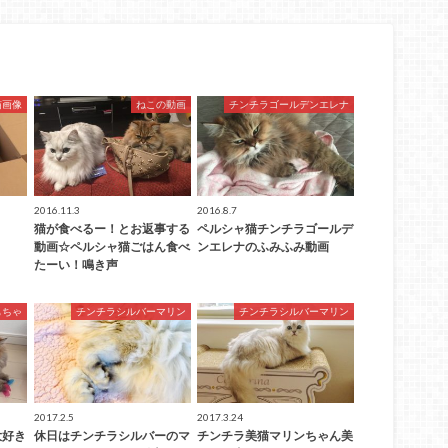
猫画像
ねこの動画
チンチラゴールデンエレナ
2016.11.3
2016.8.7
猫が食べるー！とお返事する
ペルシャ猫チンチラゴールデ
動画☆ペルシャ猫ごはん食べ
ンエレナのふみふみ動画
たーい！鳴き声
もちゃ
チンチラシルバーマリン
チンチラシルバーマリン
2017.2.5
2017.3.24
大好き
休日はチンチラシルバーのマ
チンチラ美猫マリンちゃん美