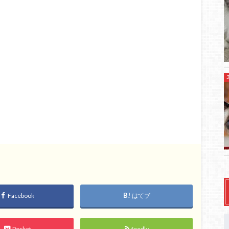
Facebook
はてブ
Pocket
feedly