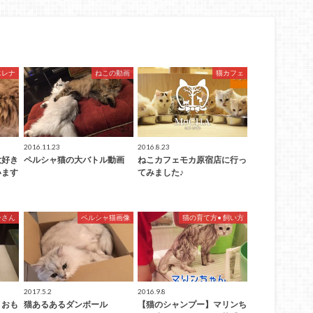
エレナ
ねこの動画
猫カフェ
2016.11.23
2016.8.23
大好き
ペルシャ猫の大バトル動画
ねこカフェモカ原宿店に行っ
います
てみました♪
ーさん
ペルシャ猫画像
猫の育て方• 飼い方
2017.5.2
2016.9.8
りおも
猫あるあるダンボール
【猫のシャンプー】マリンち