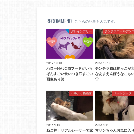
RECOMMEND
こちらの記事も人気です。
グレインフリー
チンチラゴールデン
2017.10.10
2016.10.10
ハローHALO猫フードがいち
チンチラ猫は抱っこが
ばんすごい食いつき♡すごい
なあまえんぼうなこも
画像あり笑
♡
ペルシャ猫画像
ペットシッタ
2016.9.15
2016.8.11
ねこ神！リアルシーサーで家
マリンちゃんお気に入