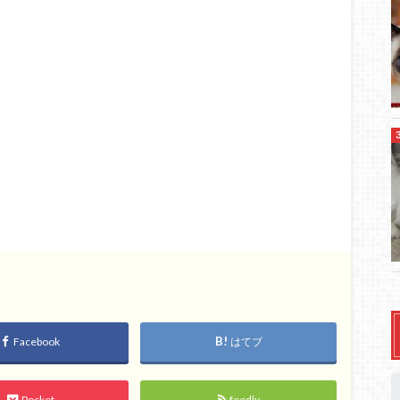
Facebook
はてブ
Pocket
feedly