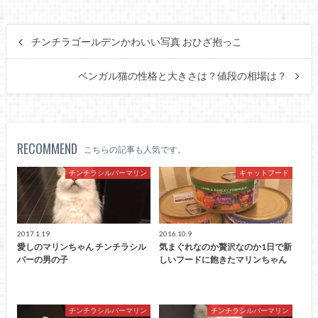
チンチラゴールデンかわいい写真 おひざ抱っこ
ベンガル猫の性格と大きさは？値段の相場は？
RECOMMEND
こちらの記事も人気です。
チンチラシルバーマリン
キャットフード
2017.1.19
2016.10.9
愛しのマリンちゃん チンチラシル
気まぐれなのか贅沢なのか1日で新
バーの男の子
しいフードに飽きたマリンちゃん
チンチラシルバーマリン
チンチラシルバーマリン