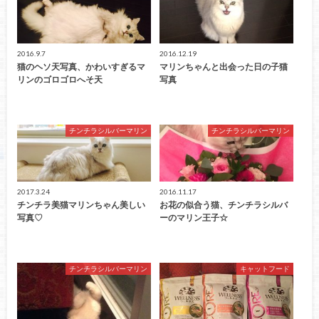
2016.9.7
2016.12.19
猫のヘソ天写真、かわいすぎるマ
マリンちゃんと出会った日の子猫
リンのゴロゴロへそ天
写真
チンチラシルバーマリン
チンチラシルバーマリン
2017.3.24
2016.11.17
チンチラ美猫マリンちゃん美しい
お花の似合う猫、チンチラシルバ
写真♡
ーのマリン王子☆
チンチラシルバーマリン
キャットフード