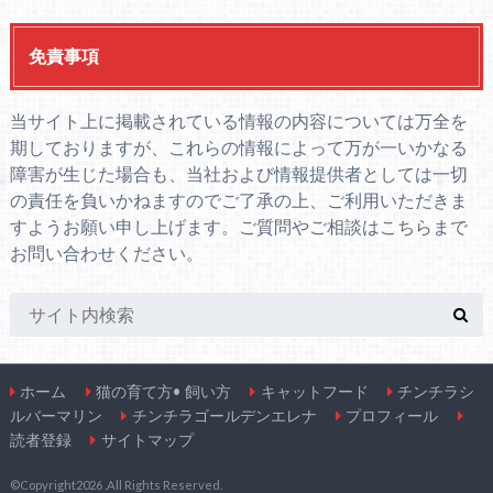
免責事項
当サイト上に掲載されている情報の内容については万全を
期しておりますが、これらの情報によって万が一いかなる
障害が生じた場合も、当社および情報提供者としては一切
の責任を負いかねますのでご了承の上、ご利用いただきま
すようお願い申し上げます。ご質問やご相談は
こちら
まで
お問い合わせください。
ホーム
猫の育て方• 飼い方
キャットフード
チンチラシ
ルバーマリン
チンチラゴールデンエレナ
プロフィール
読者登録
サイトマップ
©Copyright2026
.All Rights Reserved.