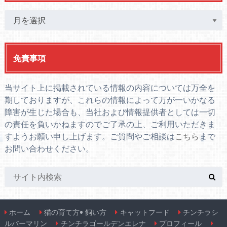
免責事項
当サイト上に掲載されている情報の内容については万全を
期しておりますが、これらの情報によって万が一いかなる
障害が生じた場合も、当社および情報提供者としては一切
の責任を負いかねますのでご了承の上、ご利用いただきま
すようお願い申し上げます。ご質問やご相談は
こちら
まで
お問い合わせください。
ホーム
猫の育て方• 飼い方
キャットフード
チンチラシ
ルバーマリン
チンチラゴールデンエレナ
プロフィール