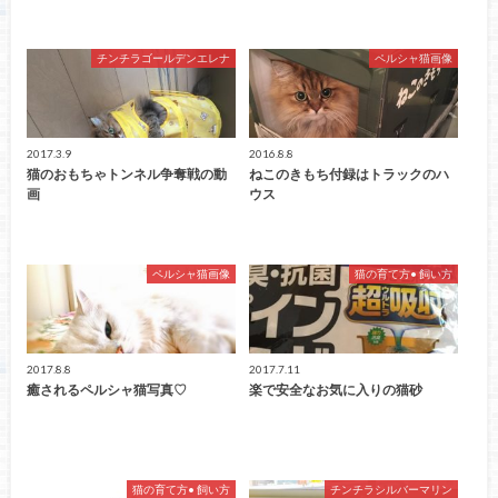
チンチラゴールデンエレナ
ペルシャ猫画像
2017.3.9
2016.8.8
猫のおもちゃトンネル争奪戦の動
ねこのきもち付録はトラックのハ
画
ウス
ペルシャ猫画像
猫の育て方• 飼い方
2017.8.8
2017.7.11
癒されるペルシャ猫写真♡
楽で安全なお気に入りの猫砂
猫の育て方• 飼い方
チンチラシルバーマリン