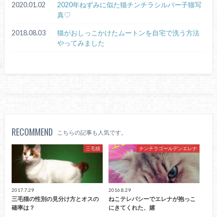
2020.01.02
2020年ねずみに似た猫チンチラシルバー子猫写
真♡
2018.08.03
猫がおしっこかけたムートンを自宅で洗う方法
やってみました
RECOMMEND
こちらの記事も人気です。
三毛猫
チンチラゴールデンエレナ
2017.7.29
2016.8.29
三毛猫の性別の見分け方とオスの
ねこテレパシーでエレナが抱っこ
確率は？
にきてくれた、嬉