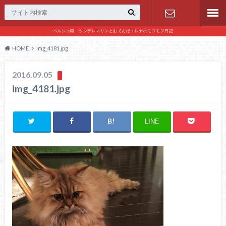
ペルシャ猫 ツンデレマリンとおてんばエレナのモフモフ日記
お問い合わ
HOME
img_4181.jpg
せ
2016.09.05
img_4181.jpg
LINE