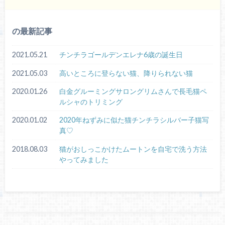
の最新記事
2021.05.21
チンチラゴールデンエレナ6歳の誕生日
2021.05.03
高いところに登らない猫、降りられない猫
2020.01.26
白金グルーミングサロングリムさんで長毛猫ペ
ルシャのトリミング
2020.01.02
2020年ねずみに似た猫チンチラシルバー子猫写
真♡
2018.08.03
猫がおしっこかけたムートンを自宅で洗う方法
やってみました