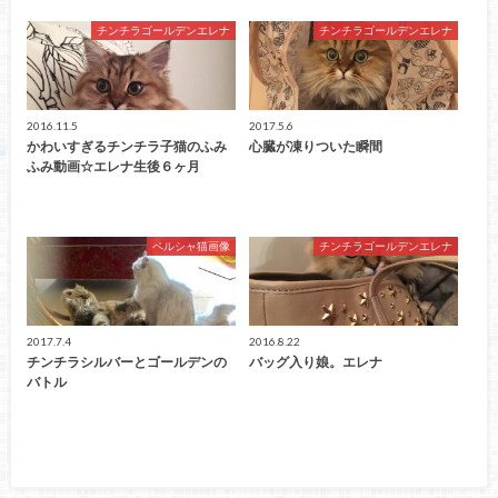
チンチラゴールデンエレナ
チンチラゴールデンエレナ
2016.11.5
2017.5.6
かわいすぎるチンチラ子猫のふみ
心臓が凍りついた瞬間
ふみ動画☆エレナ生後６ヶ月
ペルシャ猫画像
チンチラゴールデンエレナ
2017.7.4
2016.8.22
チンチラシルバーとゴールデンの
バッグ入り娘。エレナ
バトル